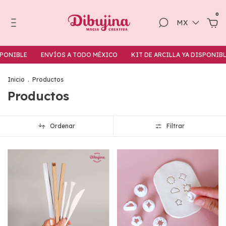
0
MX
PONIBLE
ENVÍOS A TODO MÉXICO
KIT DE ARCILLA YA DISPONIBL
Inicio
.
Productos
Productos
Ordenar
Filtrar